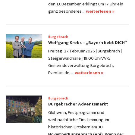
den 13. Dezember, erklingt um 17 Uhr ein
ganz besonderes…
weiterlesen »
Burgebrach
Wolfgang Krebs – „Bayern liebt DICH“
Freitag, 27. Februar 2026 | Burgebrach |
Steigerwaldhalle | 19:00 Uhr
VVK:
Gemeindeverwaltung Burgebrach,
Eventim.de,…
weiterlesen »
Burgebrach
Burgebracher Adventsmarkt
Glühwein, Festprogramm und
weihnachtliche Einstimmung im
historischen Ortskern am 30.
November
Burgebrach (epi).
Wenn der…