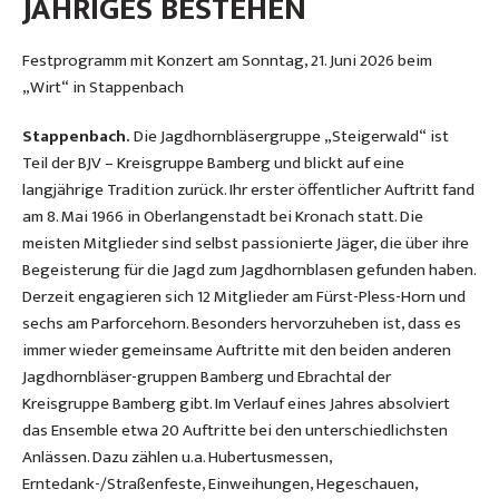
JÄHRIGES BESTEHEN
Festprogramm mit Konzert am Sonntag, 21. Juni 2026 beim
„Wirt“ in Stappenbach
Stappenbach.
Die Jagdhornbläsergruppe „Steigerwald“ ist
Teil der BJV – Kreisgruppe Bamberg und blickt auf eine
langjährige Tradition zurück. Ihr erster öffentlicher Auftritt fand
am 8. Mai 1966 in Oberlangenstadt bei Kronach statt. Die
meisten Mitglieder sind selbst passionierte Jäger, die über ihre
Begeisterung für die Jagd zum Jagdhornblasen gefunden haben.
Derzeit engagieren sich 12 Mitglieder am Fürst-Pless-Horn und
sechs am Parforcehorn. Besonders hervorzuheben ist, dass es
immer wieder gemeinsame Auftritte mit den beiden anderen
Jagdhornbläser-gruppen Bamberg und Ebrachtal der
Kreisgruppe Bamberg gibt. Im Verlauf eines Jahres absolviert
das Ensemble etwa 20 Auftritte bei den unterschiedlichsten
Anlässen. Dazu zählen u.a. Hubertusmessen,
Erntedank-/Straßenfeste, Einweihungen, Hegeschauen,