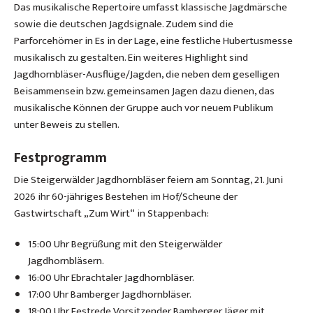
Das musikalische Repertoire umfasst klassische Jagdmärsche
sowie die deutschen Jagdsignale. Zudem sind die
Parforcehörner in Es in der Lage, eine festliche Hubertusmesse
musikalisch zu gestalten. Ein weiteres Highlight sind
Jagdhornbläser-Ausflüge/Jagden, die neben dem geselligen
Beisammensein bzw. gemeinsamen Jagen dazu dienen, das
musikalische Können der Gruppe auch vor neuem Publikum
unter Beweis zu stellen.
Festprogramm
Die Steigerwälder Jagdhornbläser feiern am Sonntag, 21. Juni
2026 ihr 60-jähriges Bestehen im Hof/Scheune der
Gastwirtschaft „Zum Wirt“ in Stappenbach:
15:00 Uhr Begrüßung mit den Steigerwälder
Jagdhornbläsern.
16:00 Uhr Ebrachtaler Jagdhornbläser.
17:00 Uhr Bamberger Jagdhornbläser.
18:00 Uhr Festrede Vorsitzender Bamberger Jäger mit