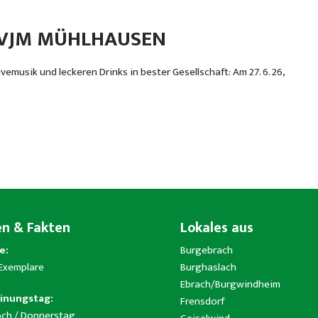
CVJM MÜHLHAUSEN
usik und leckeren Drinks in bester Gesellschaft: Am 27. 6. 26,
en & Fakten
Lokales aus
e:
Burgebrach
 Exemplare
Burghaslach
Ebrach/Burgwindheim
inungstag:
Frensdorf
ch / Donnerstag