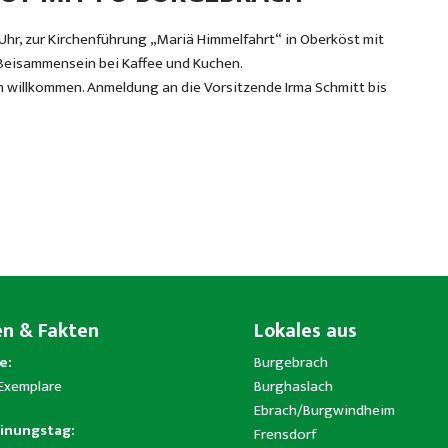
 Uhr, zur Kirchenführung „Mariä Himmelfahrt“ in Oberköst mit
 Beisammensein bei Kaffee und Kuchen.
ch willkommen. Anmeldung an die Vorsitzende Irma Schmitt bis
en & Fakten
Lokales aus
e:
Burgebrach
 Exemplare
Burghaslach
Ebrach/Burgwindheim
inungstag:
Frensdorf