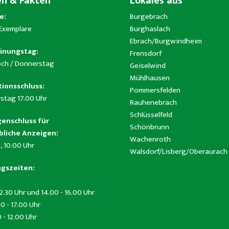
en & Fakten
Lokales aus
e:
Burgebrach
 Exemplare
Burghaslach
Ebrach/Burgwindheim
inungstag:
Frensdorf
ch / Donnerstag
Geiselwind
Mühlhausen
ionsschluss:
Pommersfelden
stag 17.00 Uhr
Rauhenebrach
Schlüsselfeld
enschluss für
Schönbrunn
liche Anzeigen:
Wachenroth
, 10.00 Uhr
Walsdorf/Lisberg/Oberaurach
gszeiten:
12.30 Uhr und 14.00 - 16.00 Uhr
0 - 17.00 Uhr
0 - 12.00 Uhr