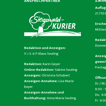
Zahl
ANSPRECHPARTNER
Auflag
21.750
Ersche
Mittwo
Redakt
Donner
Redaktion und Anzeigen:
V. i. S. d. P. Klaus Seuling
Anzeig
gewerb
Redaktion:
Karin Geyer
Freitag
Online-Redaktion:
Sabine Seuling
Anzeigen:
Christina Schubert
Öffnun
Anzeigen-Annahme:
Lisa Marie
Di. / Mi.
Bayer
8.00 - 
Anzeigen-Annahme und
Do. 8.0
Buchhaltung:
Anna Maria Seuling
Fr. 8.0