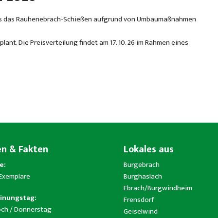
dass das Rauhenebrach-Schießen aufgrund von Umbaumaßnahmen
geplant. Die Preisverteilung findet am 17. 10. 26 im Rahmen eines
en & Fakten
Lokales aus
e:
Burgebrach
 Exemplare
Burghaslach
Ebrach/Burgwindheim
inungstag:
Frensdorf
ch / Donnerstag
Geiselwind