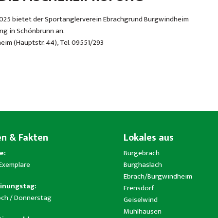
. 2025 bietet der Sportanglerverein Ebrachgrund Burgwindheim
ung in Schönbrunn an.
im (Hauptstr. 44), Tel. 09551/293
en & Fakten
Lokales aus
e:
Burgebrach
 Exemplare
Burghaslach
Ebrach/Burgwindheim
inungstag:
Frensdorf
ch / Donnerstag
Geiselwind
Mühlhausen