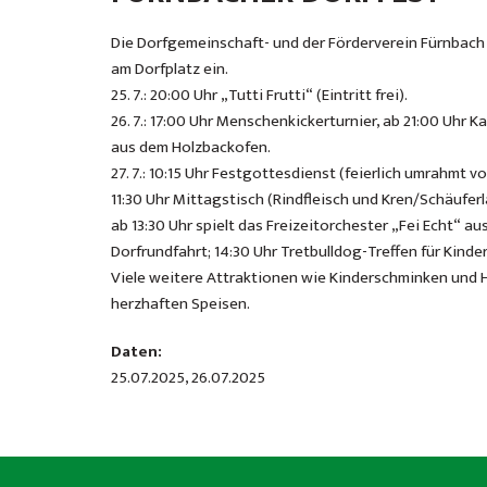
Die Dorfgemeinschaft- und der Förderverein Fürnbach l
am Dorfplatz ein.
25. 7.: 20:00 Uhr „Tutti Frutti“ (Eintritt frei).
26. 7.: 17:00 Uhr Menschenkickerturnier, ab 21:00 Uhr
aus dem Holzbackofen.
27. 7.: 10:15 Uhr Festgottesdienst (feierlich umrahmt 
11:30 Uhr Mittagstisch (Rindfleisch und Kren/Schäuferla
ab 13:30 Uhr spielt das Freizeitorchester „Fei Echt“ au
Dorfrundfahrt; 14:30 Uhr Tretbulldog-Treffen für Kinde
Viele weitere Attraktionen wie Kinderschminken und 
herzhaften Speisen.
Daten:
25.07.2025, 26.07.2025