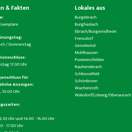
en & Fakten
Lokales aus
e:
Burgebrach
 Exemplare
Burghaslach
Ebrach/Burgwindheim
inungstag:
Frensdorf
ch / Donnerstag
Geiselwind
Mühlhausen
ionsschluss:
Pommersfelden
stag 17.00 Uhr
Rauhenebrach
Schlüsselfeld
enschluss für
Schönbrunn
liche Anzeigen:
Wachenroth
, 10.00 Uhr
Walsdorf/Lisberg/Oberaurach
gszeiten:
12.30 Uhr und 14.00 - 16.00 Uhr
0 - 17.00 Uhr