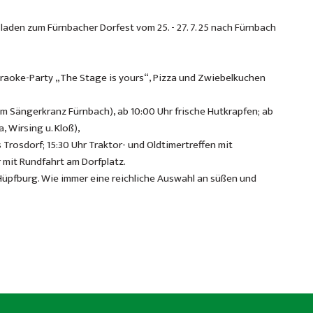
aden zum Fürnbacher Dorfest vom 25. - 27. 7. 25 nach Fürnbach
 Karaoke-Party „The Stage is yours“, Pizza und Zwiebelkuchen
vom Sängerkranz Fürnbach), ab 10:00 Uhr frische Hutkrapfen; ab
, Wirsing u. Kloß),
s Trosdorf; 15:30 Uhr Traktor- und Oldtimertreffen mit
r mit Rundfahrt am Dorfplatz.
Hüpfburg. Wie immer eine reichliche Auswahl an süßen und