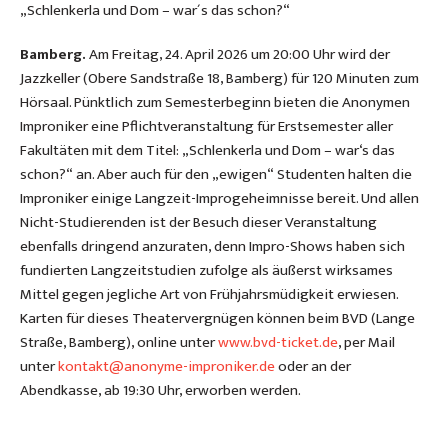
„Schlenkerla und Dom – war´s das schon?“
Bamberg.
Am Freitag, 24. April 2026 um 20:00 Uhr wird der
Jazzkeller (Obere Sandstraße 18, Bamberg) für 120 Minuten zum
Hörsaal. Pünktlich zum Semesterbeginn bieten die Anonymen
Improniker eine Pflichtveranstaltung für Erstsemester aller
Fakultäten mit dem Titel: „Schlenkerla und Dom – war‘s das
schon?“ an. Aber auch für den „ewigen“ Studenten halten die
Improniker einige Langzeit-Improgeheimnisse bereit. Und allen
Nicht-Studierenden ist der Besuch dieser Veranstaltung
ebenfalls dringend anzuraten, denn Impro-Shows haben sich
fundierten Langzeitstudien zufolge als äußerst wirksames
Mittel gegen jegliche Art von Frühjahrsmüdigkeit erwiesen.
Karten für dieses Theatervergnügen können beim BVD (Lange
Straße, Bamberg), online unter
www.bvd-ticket.de
, per Mail
unter
kontakt@anonyme-improniker.de
oder an der
Abendkasse, ab 19:30 Uhr, erworben werden.