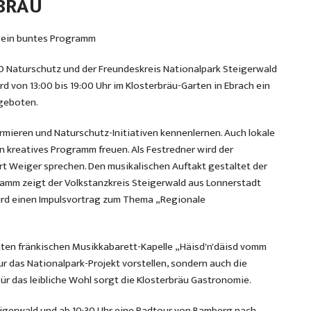
BRÄU
r ein buntes Programm
D Naturschutz und der Freundeskreis Nationalpark Steigerwald
rd von 13:00 bis 19:00 Uhr im Klosterbräu-Garten in Ebrach ein
geboten.
rmieren und Naturschutz-Initiativen kennenlernen. Auch lokale
in kreatives Programm freuen. Als Festredner wird der
rt Weiger sprechen. Den musikalischen Auftakt gestaltet der
ramm zeigt der Volkstanzkreis Steigerwald aus Lonnerstadt
wird einen Impulsvortrag zum Thema „Regionale
nnten fränkischen Musikkabarett-Kapelle „Häisd'n'däisd vomm
 nur das Nationalpark-Projekt vorstellen, sondern auch die
 das leibliche Wohl sorgt die Klosterbräu Gastronomie.
eigerwald und ab 10:30 Uhr eine Radtour von Bamberg nach