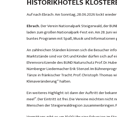
HISTORIKHOTELS KLOSTER
Auf nach Ebrach: Am Sonntag, 28.06.2026 lockt wiede
Ebrach.
Der Verein Nationalpark Steigerwald, der BUN
laden zum großen Nationalpark-Fest ein. Am 28. Juni wi
buntes Programm mit Spaß, Musik und Informationen 
An zahlreichen Ständen können sich die Besucher info
Marktstände sind vor Ort und Kinder dürfen sich auf e
Ehrenvorsitzende des BUND Naturschutz Prof. Dr. Hube
Nürnberger Liedermacher Erik Stenzel. Im Bühnenprog
Tänze in fränkischer Tracht. Prof. Christoph Thomas 
Klimaveränderung“ halten.
Ein weiteres Highlight ist dann der Auftritt der beka
mee!”. Der Eintritt ist frei. Die Vereine möchten nicht
Menschen der Steigerwaldregion zusammenbringen. Für
Vormittags gibt es um 10:00 Uhr eine Exkursion im St