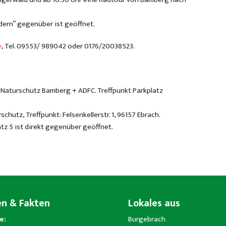
dern” gegenüber ist geöffnet.
e
, Tel. 09553/ 989042 oder 0176/20038523.
 Naturschutz Bamberg + ADFC. Treffpunkt Parkplatz
utz, Treffpunkt: Felsenkellerstr. 1, 96157 Ebrach.
z 5 ist direkt gegenüber geöffnet.
en & Fakten
Lokales aus
e:
Burgebrach