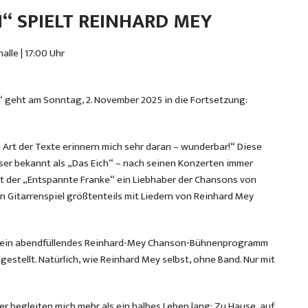
H“ SPIELT REINHARD MEY
lle | 17:00 Uhr
“ geht am Sonntag, 2. November 2025 in die Fortsetzung:
e Art der Texte erinnern mich sehr daran – wunderbar!“ Diese
er bekannt als „Das Eich“ – nach seinen Konzerten immer
ist der „Entspannte Franke“ ein Liebhaber der Chansons von
 Gitarrenspiel größtenteils mit Liedern von Reinhard Mey
und ein abendfüllendes Reinhard-Mey Chanson-Bühnenprogramm
ellt. Natürlich, wie Reinhard Mey selbst, ohne Band. Nur mit
er begleiten mich mehr als ein halbes Leben lang: Zu Hause, auf