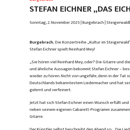
STEFAN EICHNER „DAS EIC
Sonntag, 2. November 2025 | Burgebrach | Steigerwaldha
Burgebrach.
Die Konzertreihe „Kultur im Steigerwald
Stefan Eichner spielt Reinhard Mey!
„Sie hören viel Reinhard Mey, oder? Die Gitarre und di
und ähnliche Aussagen bekommt Stefan Eichner – bess
wieder zu hören. Nicht von ungefähr, denn in der Tat 
Deutschlands bekanntestem Liedermacher und hat sein
gelernt und verfeinert.
Jetzt hat sich Stefan Eichner einen Wunsch erfüllt 
neben seinem eigenen Cabarett-Programm zusammengest
Gitarre.
Der Künstler selbst beschreibt den Abend so: „Die Lied