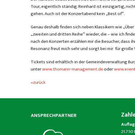
Tour, eigentlich ständig. Reinhard ist einzigartig, ni
gehen. Auch ist der Konzertabend kein „Best of“.
Genau deshalb finden sich neben Klassikern wie „Über
„zweiten und dritten Reihe“ wieder, die – wie ich fin
nach den Konzerten erzählen mir die Besucher, dass ih
Resonanz freut mich sehr und sorgt bei mir für große 
Tickets sind erhältlich in der Gemeindeverwaltung Bu
unter
www.thomann-management.de
oder
www.event
«zurück
Zahl
ANSPRECHPARTNER
Auflag
21.750