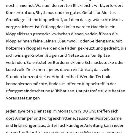
noch immer ist. Was auf den ersten Blick leicht wirkt, erfordert
Konzentration, Rhythmus und ein gutes Gefühl für Muster.
Grundlage ist ein Klöppelbrief, auf dem das gewünschte Motiv
vorgezeichnet ist. Entlang der Linien werden Nadeln in ein
Klöppelkissen gesteckt. Zwischen diesen Nadeln führen die
Klöpplerinnen feine Leinen-, Baumwoll- oder Seidengarne. Mit
hölzernen Klöppeln werden die Fäden gekreuzt und gedreht, bis
sich winzige Knoten, Bögen und Netze zu zarter Spitze
verbinden. So entstehen Bordüren, kleine Schmuckstücke oder
kunstvolle Deckchen – jedes davon ein Unikat, das viele
Stunden konzentrierter Arbeit enthält. Wer die Technik
kennenlernen möchte, findet im offenen Klöppeltreff in der
Pfarrgemeindescheune Mühlhausen, Hauptstraße 6, die besten
Voraussetzungen.
Jeden zweiten Dienstag im Monat um 19.00 Uhr, treffen sich
dort Anfänger und Fortgeschrittene, tauschen Muster, Garne
und Erfahrungen aus. Unter fachkundiger Anleitung kann jeder
die ersten Schritte ausprobieren, eigene Werke präsentieren