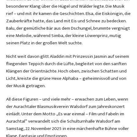
besonderer Klang über die Hügel und Wälder legte. Die Musik
rief – und mit ihr kamen die Geschichten. Elsa, die Eiskönigin, die
Zauberkräfte hatte, das Land mit Eis und Schnee zu bedecken.
Balu, der gemütliche Bär aus dem Dschungel, brummte vergnügt
eine Melodie, während Simba, der kleine Löwenprinz, mutig
seinen Platz in der großen Welt suchte.
Nicht weit davon glitt Aladdin mit Prinzessin Jasmin auf seinem
fliegenden Teppich durch die Lüfte, begleitet von den sanften
Klängen der Orientnächte. Hoch oben, zwischen Schatten und
Licht, kreiste die grüne Hexe Alphaba – geheimnisvoll und von
der Musik getragen.
All diese Figuren – und viele mehr – erwachen zum Leben, wenn
der Aurachtaler Blasmusikverein Walsdorf zum Jahreskonzert
einlädt. Unter dem Motto „Es war einmal – Film und Fabeln im
Aurachtal“ verwandelt sich die Schulturnhalle Walsdorf am
Samstag, 22. November 2025 in eine märchenhafte Bühne voller
Klang, Fantasie und Emotionen.