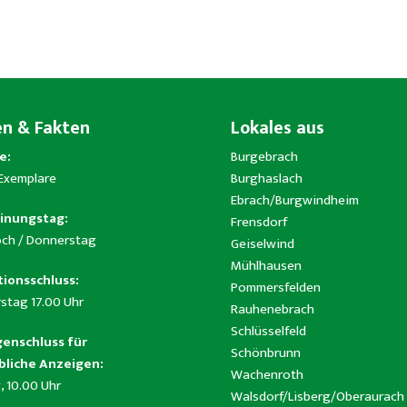
en & Fakten
Lokales aus
e:
Burgebrach
 Exemplare
Burghaslach
Ebrach/Burgwindheim
inungstag:
Frensdorf
ch / Donnerstag
Geiselwind
Mühlhausen
ionsschluss:
Pommersfelden
stag 17.00 Uhr
Rauhenebrach
Schlüsselfeld
enschluss für
Schönbrunn
liche Anzeigen:
Wachenroth
, 10.00 Uhr
Walsdorf/Lisberg/Oberaurach