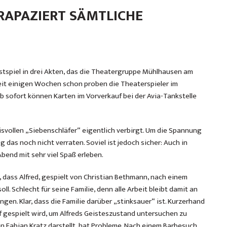
RAPAZIERT SÄMTLICHE
ustspiel in drei Akten, das die Theatergruppe Mühlhausen am
 Seit einigen Wochen schon proben die Theaterspieler im
 sofort können Karten im Vorverkauf bei der Avia-Tankstelle
svollen „Siebenschläfer“ eigentlich verbirgt. Um die Spannung
das noch nicht verraten. Soviel ist jedoch sicher: Auch in
end mit sehr viel Spaß erleben.
l, dass Alfred, gespielt von Christian Bethmann, nach einem
ll. Schlecht für seine Familie, denn alle Arbeit bleibt damit an
ngen. Klar, dass die Familie darüber „stinksauer“ ist. Kurzerhand
of gespielt wird, um Alfreds Geisteszustand untersuchen zu
en Fabian Kratz darstellt, hat Probleme. Nach einem Barbesuch