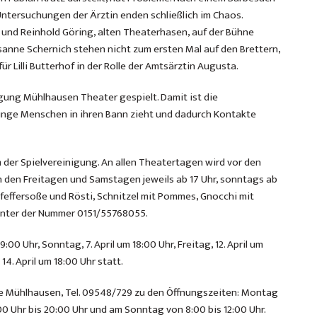
Untersuchungen der Ärztin enden schließlich im Chaos.
und Reinhold Göring, alten Theaterhasen, auf der Bühne
sanne Schernich stehen nicht zum ersten Mal auf den Brettern,
ür Lilli Butterhof in der Rolle der Amtsärztin Augusta.
igung Mühlhausen Theater gespielt. Damit ist die
junge Menschen in ihren Bann zieht und dadurch Kontakte
im der Spielvereinigung. An allen Theatertagen wird vor den
den Freitagen und Samstagen jeweils ab 17 Uhr, sonntags ab
Pfeffersoße und Rösti, Schnitzel mit Pommes, Gnocchi mit
 unter der Nummer 0151/55768055.
00 Uhr, Sonntag, 7. April um 18:00 Uhr, Freitag, 12. April um
14. April um 18:00 Uhr statt.
elle Mühlhausen, Tel. 09548/729 zu den Öffnungszeiten: Montag
00 Uhr bis 20:00 Uhr und am Sonntag von 8:00 bis 12:00 Uhr.