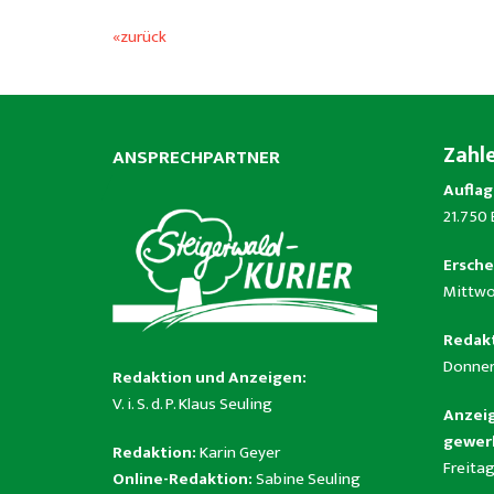
«zurück
Zahl
ANSPRECHPARTNER
Auflag
21.750
Ersche
Mittwo
Redakt
Donner
Redaktion und Anzeigen:
V. i. S. d. P. Klaus Seuling
Anzeig
gewerb
Redaktion:
Karin Geyer
Freitag
Online-Redaktion:
Sabine Seuling