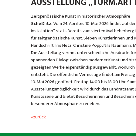
AUSSTELLUNG „TURM.ART 
Zeitgenössische Kunst in historischer Atmosphäre
Scheßlitz.
Vom 24. April bis 10. Mai 2026 findet auf d
Installation“ statt. Bereits zum vierten Mal beherber
für zeitgenössische Kunst. Sieben Künstlerinnen und K
Handschrift: Iris Hetz, Christine Popp, Nils Naarmann, M
Die Ausstellung vereint unterschiedliche Ausdrucksfor
spannenden Dialog zwischen moderner Kunst und histor
gezeigten Werke eigenständig ausgewählt, wodurch e
entsteht. Die öffentliche Vernissage findet am Freitag, 
10. Mai 2026 geöffnet: Freitag 14:00 bis 18:00 Uhr, Sam
Ausstellungsmöglichkeit wird durch das Landratsamt B
Kunstszene und bietet Besucherinnen und Besuchern d
besonderer Atmosphäre zu erleben.
«zurück