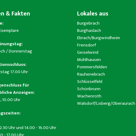
en & Fakten
Lokales aus
e:
Burgebrach
 Exemplare
Burghaslach
Ebrach/Burgwindheim
inungstag:
Frensdorf
ch / Donnerstag
Geiselwind
Mühlhausen
ionsschluss:
Pommersfelden
stag 17.00 Uhr
Rauhenebrach
Schlüsselfeld
enschluss für
Schönbrunn
liche Anzeigen:
Wachenroth
, 10.00 Uhr
Walsdorf/Lisberg/Oberaurach
gszeiten:
12.30 Uhr und 14.00 - 16.00 Uhr
0 - 17.00 Uhr