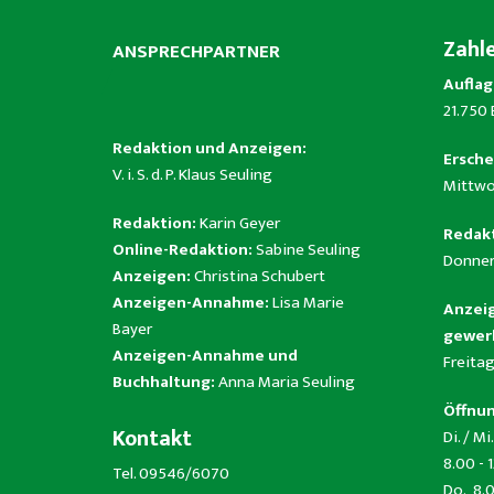
Zahl
ANSPRECHPARTNER
Auflag
21.750
Redaktion und Anzeigen:
Ersche
V. i. S. d. P. Klaus Seuling
Mittwo
Redaktion:
Karin Geyer
Redakt
Online-Redaktion:
Sabine Seuling
Donner
Anzeigen:
Christina Schubert
Anzeigen-Annahme:
Lisa Marie
Anzeig
Bayer
gewerb
Anzeigen-Annahme und
Freitag
Buchhaltung:
Anna Maria Seuling
Öffnun
Kontakt
Di. / Mi.
8.00 - 
Tel. 09546/6070
Do. 8.0