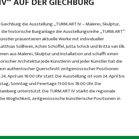
IV“ AUF DER GIECHBURG
er Giechburg die Ausstellung „TURM.ART IV – Malerei, Skulptur,
gt die historische Burganlage die Ausstellungsreihe „TURM.ART“
ünstler präsentieren aktuelle Werke mit individueller
atthias Söllheim, Achim Schöffel, Jutta Schick und Britta van Elk.
men aus Malerei, Skulptur und Installation und schafft einen
ischer Architektur.Jede Künstlerin und jeder Künstler hat die
in authentischer Querschnitt zeitgenössischer Positionen
24. April um 18:00 Uhr statt. Die Ausstellung ist vom 24. April bis
stag, Sonntag und Feiertage 11:00 bis 18:00 Uhr. Die
amberg unterstützt. Die TURM.ART IV stärkt die regionale
ie Möglichkeit, zeitgenössische künstlerische Positionen in