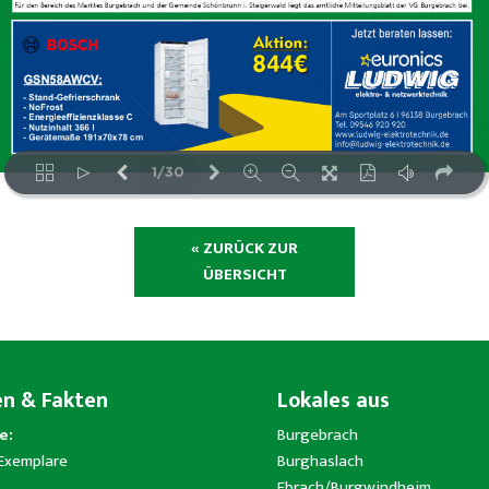
« ZURÜCK ZUR
ÜBERSICHT
en & Fakten
Lokales aus
e:
Burgebrach
 Exemplare
Burghaslach
Ebrach/Burgwindheim