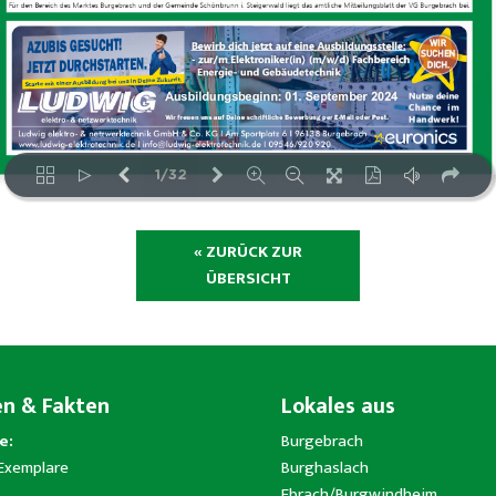
« ZURÜCK ZUR
ÜBERSICHT
en & Fakten
Lokales aus
e:
Burgebrach
 Exemplare
Burghaslach
Ebrach/Burgwindheim