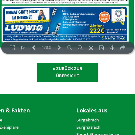
« ZURÜCK ZUR
ÜBERSICHT
en & Fakten
Lokales aus
e:
Burgebrach
 Exemplare
Burghaslach
Ebrach/Burgwindheim